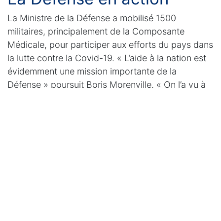
La Ministre de la Défense a mobilisé 1500
militaires, principalement de la Composante
Médicale, pour participer aux efforts du pays dans
la lutte contre la Covid-19. « L’aide à la nation est
évidemment une mission importante de la
Défense » poursuit Boris Morenville. « On l’a vu à
chaque crise qu’a traversée notre pays. C’est
justement pour ça que les militaires n’arrivent plus
à entendre que le gouvernement puisse faire des
économies sur leur dos ! Ils sont toujours prêts,
toujours là…. Il est temps que ces flexibilité et
engagement soient récompensés. »
Trop is te veel….
“Notre rôle de partenaire, de stakeholder, c’est
aussi de pouvoir dire non. Nous avons toujours