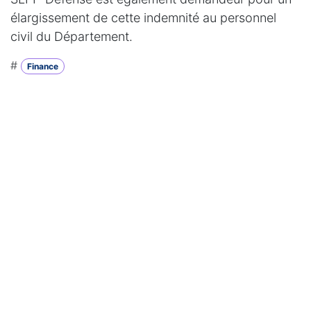
élargissement de cette indemnité au personnel
civil du Département.
#
Finance
Lire suivant
PRESCRIPTIONS
MÉDICALES
ÉLECTRONIQUE,
PAS (ENCORE)