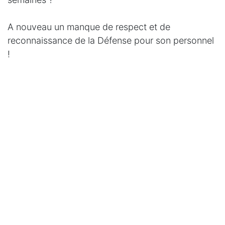
A nouveau un manque de respect et de
reconnaissance de la Défense pour son personnel
!
#
Bien-être
HR
Lire suivant
CONFINEMENT ET
AIDE
PSYCHOSOCIALE