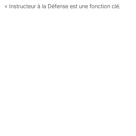
« Instructeur à la Défense est une fonction clé,
certainement dans le contexte actuel de manque
de personnel » poursuit Chris Huybrechts. « Nous
plaidons pour un meilleur encadrement de la
fonction mais aussi pour une meilleure valorisation
de cette fonction.»
#
Formation
HR
Lire suivant
OUVERTURE D'UN