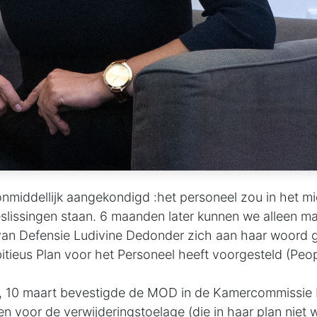
onmiddellijk aangekondigd :het personeel zou in het m
eslissingen staan. 6 maanden later kunnen we alleen ma
 van Defensie Ludivine Dedonder zich aan haar woord
tieus Plan voor het Personeel heeft voorgesteld (Peopl
 10 maart bevestigde de MOD in de Kamercommissie 
n voor de verwijderingstoelage (die in haar plan niet 