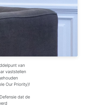
iddelpunt van
ar vaststellen
 gehouden
e Our Priority)!
Defensie dat de
werd