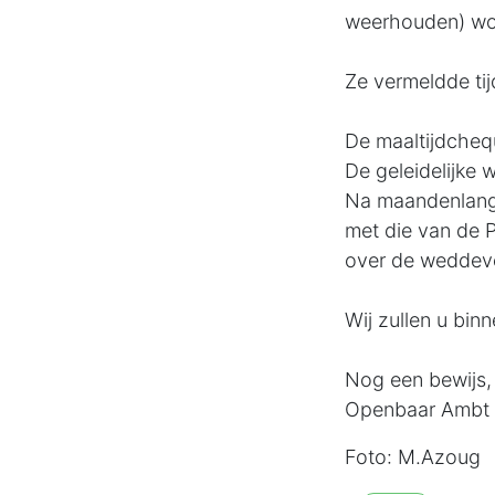
weerhouden) wor
Ze vermeldde ti
De maaltijdchequ
De geleidelijke
Na maandenlange
met die van de P
over de weddev
Wij zullen u binn
Nog een bewijs, 
Openbaar Ambt z
Foto: M.Azoug